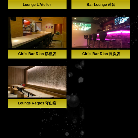
Lounge L’Atelier
Bar Lounge 莉音
Girl’s Bar Rion 彦根店
Girl’s Bar Rion 長浜店
Lounge Re:pos 守山店